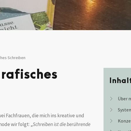
ches Schreiben
rafisches
Inhal
Über 
Syste
i Fachfrauen, die mich ins kreative und
Konze
ode wir folgt: „
Schreiben ist die berührende