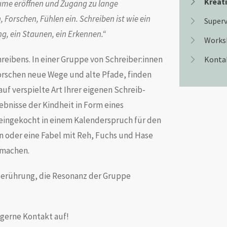
Kreat
äume eröffnen und Zugang zu lange
Forschen, Fühlen ein. Schreiben ist wie ein
Superv
g, ein Staunen, ein Erkennen.“
Works
chreibens. In einer Gruppe von Schreiber:innen
Konta
rforschen neue Wege und alte Pfade, finden
uf verspielte Art Ihrer eigenen Schreib-
rlebnisse der Kindheit in Form eines
ngekocht in einem Kalenderspruch für den
n oder eine Fabel mit Reh, Fuchs und Hase
 machen.
 Berührung, die Resonanz der Gruppe
 gerne Kontakt auf!