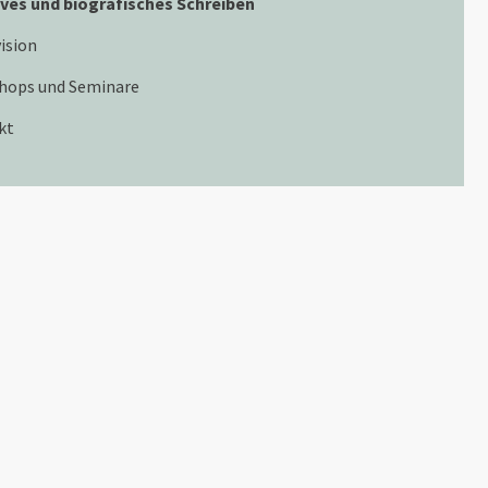
ives und biografisches Schreiben
ision
hops und Seminare
kt